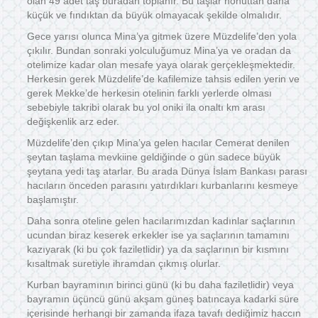
olan 49 adet taş buradan toplanır. Bu taşlar nohuttan daha
küçük ve fındıktan da büyük olmayacak şekilde olmalıdır.
Gece yarısı olunca Mina’ya gitmek üzere Müzdelife’den yola
çıkılır. Bundan sonraki yolculuğumuz Mina’ya ve oradan da
otelimize kadar olan mesafe yaya olarak gerçekleşmektedir.
Herkesin gerek Müzdelife’de kafilemize tahsis edilen yerin ve
gerek Mekke’de herkesin otelinin farklı yerlerde olması
sebebiyle takribi olarak bu yol oniki ila onaltı km arası
değişkenlik arz eder.
Müzdelife’den çıkıp Mina’ya gelen hacılar Cemerat denilen
şeytan taşlama mevkiine geldiğinde o gün sadece büyük
şeytana yedi taş atarlar. Bu arada Dünya İslam Bankası parası
hacıların önceden parasını yatırdıkları kurbanlarını kesmeye
başlamıştır.
Daha sonra oteline gelen hacılarımızdan kadınlar saçlarının
ucundan biraz keserek erkekler ise ya saçlarının tamamını
kazıyarak (ki bu çok faziletlidir) ya da saçlarının bir kısmını
kısaltmak suretiyle ihramdan çıkmış olurlar.
Kurban bayramının birinci günü (ki bu daha faziletlidir) veya
bayramın üçüncü günü akşam güneş batıncaya kadarki süre
içerisinde herhangi bir zamanda ifaza tavafı dediğimiz haccın