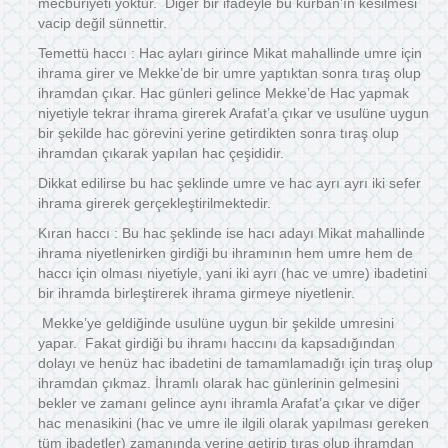
mecburiyeti yoktur. Diğer bir ifadeyle bu kurban’ın kesilmesi
vacip değil sünnettir.
Temettü haccı : Hac ayları girince Mikat mahallinde umre için
ihrama girer ve Mekke’de bir umre yaptıktan sonra tıraş olup
ihramdan çıkar. Hac günleri gelince Mekke’de Hac yapmak
niyetiyle tekrar ihrama girerek Arafat’a çıkar ve usulüne uygun
bir şekilde hac görevini yerine getirdikten sonra tıraş olup
ihramdan çıkarak yapılan hac çeşididir.
Dikkat edilirse bu hac şeklinde umre ve hac ayrı ayrı iki sefer
ihrama girerek gerçekleştirilmektedir.
Kıran haccı : Bu hac şeklinde ise hacı adayı Mikat mahallinde
ihrama niyetlenirken girdiği bu ihramının hem umre hem de
haccı için olması niyetiyle, yani iki ayrı (hac ve umre) ibadetini
bir ihramda birleştirerek ihrama girmeye niyetlenir.
Mekke’ye geldiğinde usulüne uygun bir şekilde umresini
yapar. Fakat girdiği bu ihramı haccını da kapsadığından
dolayı ve henüz hac ibadetini de tamamlamadığı için tıraş olup
ihramdan çıkmaz. İhramlı olarak hac günlerinin gelmesini
bekler ve zamanı gelince aynı ihramla Arafat’a çıkar ve diğer
hac menasikini (hac ve umre ile ilgili olarak yapılması gereken
tüm ibadetler) zamanında yerine getirip tıraş olup ihramdan