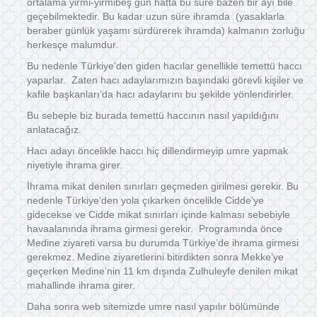
ortalama yirmi-yirmibeş gün hatta bu süre bazen bir ayı bile
geçebilmektedir. Bu kadar uzun süre ihramda (yasaklarla
beraber günlük yaşamı sürdürerek ihramda) kalmanın zorluğu
herkesçe malumdur.
Bu nedenle Türkiye’den giden hacılar genellikle temettü haccı
yaparlar. Zaten hacı adaylarımızın başındaki görevli kişiler ve
kafile başkanları’da hacı adaylarını bu şekilde yönlendirirler.
Bu sebeple biz burada temettü haccının nasıl yapıldığını
anlatacağız.
Hacı adayı öncelikle haccı hiç dillendirmeyip umre yapmak
niyetiyle ihrama girer.
İhrama mikat denilen sınırları geçmeden girilmesi gerekir. Bu
nedenle Türkiye’den yola çıkarken öncelikle Cidde’ye
gidecekse ve Cidde mikat sınırları içinde kalması sebebiyle
havaalanında ihrama girmesi gerekir. Programında önce
Medine ziyareti varsa bu durumda Türkiye’de ihrama girmesi
gerekmez. Medine ziyaretlerini bitirdikten sonra Mekke’ye
geçerken Medine’nin 11 km dışında Zulhuleyfe denilen mikat
mahallinde ihrama girer.
Daha sonra web sitemizde umre nasıl yapılır bölümünde