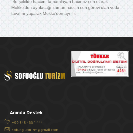
Bu şekilde haccını tamamlayan hacımız son olarak
Mekke’den ayrılacağı zaman haccın son görevi olan veda
tavafını yaparak Mekke’den ayrılır.
Anında Destek
+90 545 433 1 444
sofuogluturizm@gmail.com