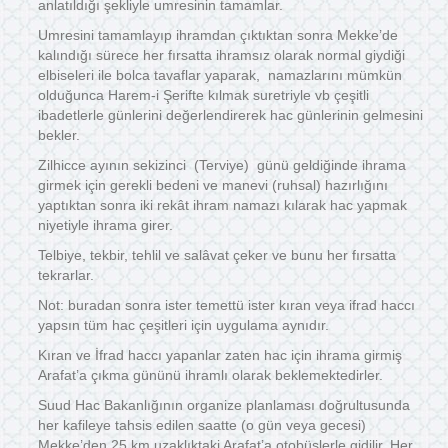
anlatıldığı şekliyle umresinin tamamlar.
Umresini tamamlayıp ihramdan çıktıktan sonra Mekke’de
kalındığı sürece her fırsatta ihramsız olarak normal giydiği
elbiseleri ile bolca tavaflar yaparak, namazlarını mümkün
olduğunca Harem-i Şerifte kılmak suretriyle vb çeşitli
ibadetlerle günlerini değerlendirerek hac günlerinin gelmesini
bekler.
Zilhicce ayının sekizinci (Terviye) günü geldiğinde ihrama
girmek için gerekli bedeni ve manevi (ruhsal) hazırlığını
yaptıktan sonra iki rekât ihram namazı kılarak hac yapmak
niyetiyle ihrama girer.
Telbiye, tekbir, tehlil ve salâvat çeker ve bunu her fırsatta
tekrarlar.
Not: buradan sonra ister temettü ister kıran veya ifrad haccı
yapsın tüm hac çeşitleri için uygulama aynıdır.
Kıran ve İfrad haccı yapanlar zaten hac için ihrama girmiş
Arafat’a çıkma gününü ihramlı olarak beklemektedirler.
Suud Hac Bakanlığının organize planlaması doğrultusunda
her kafileye tahsis edilen saatte (o gün veya gecesi)
Mekke’den 25 km uzaklıktaki Arafat’a otobüslerle gidilir. Her