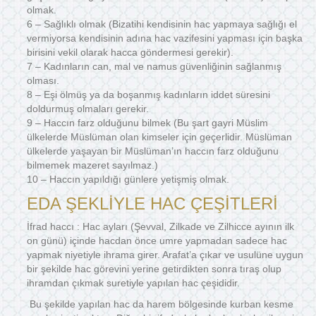
olmak.
6 – Sağlıklı olmak (Bizatihi kendisinin hac yapmaya sağlığı el
vermiyorsa kendisinin adına hac vazifesini yapması için başka
birisini vekil olarak hacca göndermesi gerekir).
7 – Kadınların can, mal ve namus güvenliğinin sağlanmış
olması.
8 – Eşi ölmüş ya da boşanmış kadınların iddet süresini
doldurmuş olmaları gerekir.
9 – Haccın farz olduğunu bilmek (Bu şart gayri Müslim
ülkelerde Müslüman olan kimseler için geçerlidir. Müslüman
ülkelerde yaşayan bir Müslüman’ın haccın farz olduğunu
bilmemek mazeret sayılmaz.)
10 – Haccın yapıldığı günlere yetişmiş olmak.
EDA ŞEKLİYLE HAC ÇEŞİTLERİ
İfrad haccı : Hac ayları (Şevval, Zilkade ve Zilhicce ayının ilk
on günü) içinde hacdan önce umre yapmadan sadece hac
yapmak niyetiyle ihrama girer. Arafat’a çıkar ve usulüne uygun
bir şekilde hac görevini yerine getirdikten sonra tıraş olup
ihramdan çıkmak suretiyle yapılan hac çeşididir.
Bu şekilde yapılan hac da harem bölgesinde kurban kesme