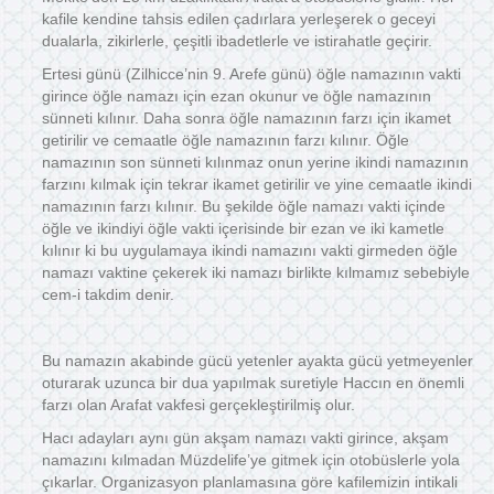
kafile kendine tahsis edilen çadırlara yerleşerek o geceyi
dualarla, zikirlerle, çeşitli ibadetlerle ve istirahatle geçirir.
Ertesi günü (Zilhicce’nin 9. Arefe günü) öğle namazının vakti
girince öğle namazı için ezan okunur ve öğle namazının
sünneti kılınır. Daha sonra öğle namazının farzı için ikamet
getirilir ve cemaatle öğle namazının farzı kılınır. Öğle
namazının son sünneti kılınmaz onun yerine ikindi namazının
farzını kılmak için tekrar ikamet getirilir ve yine cemaatle ikindi
namazının farzı kılınır. Bu şekilde öğle namazı vakti içinde
öğle ve ikindiyi öğle vakti içerisinde bir ezan ve iki kametle
kılınır ki bu uygulamaya ikindi namazını vakti girmeden öğle
namazı vaktine çekerek iki namazı birlikte kılmamız sebebiyle
cem-i takdim denir.
Bu namazın akabinde gücü yetenler ayakta gücü yetmeyenler
oturarak uzunca bir dua yapılmak suretiyle Haccın en önemli
farzı olan Arafat vakfesi gerçekleştirilmiş olur.
Hacı adayları aynı gün akşam namazı vakti girince, akşam
namazını kılmadan Müzdelife’ye gitmek için otobüslerle yola
çıkarlar. Organizasyon planlamasına göre kafilemizin intikali