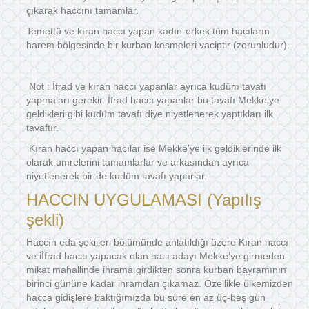
çıkarak haccını tamamlar.
Temettü ve kıran haccı yapan kadın-erkek tüm hacıların
harem bölgesinde bir kurban kesmeleri vaciptir (zorunludur).
Not : İfrad ve kıran haccı yapanlar ayrıca kudüm tavafı
yapmaları gerekir. İfrad haccı yapanlar bu tavafı Mekke’ye
geldikleri gibi kudüm tavafı diye niyetlenerek yaptıkları ilk
tavaftır.
Kıran haccı yapan hacılar ise Mekke’ye ilk geldiklerinde ilk
olarak umrelerini tamamlarlar ve arkasından ayrıca
niyetlenerek bir de kudüm tavafı yaparlar.
HACCIN UYGULAMASI (Yapılış
şekli)
Haccın eda şekilleri bölümünde anlatıldığı üzere Kıran haccı
ve iİfrad haccı yapacak olan hacı adayı Mekke’ye girmeden
mikat mahallinde ihrama girdikten sonra kurban bayramının
birinci gününe kadar ihramdan çıkamaz. Özellikle ülkemizden
hacca gidişlere baktığımızda bu süre en az üç-beş gün