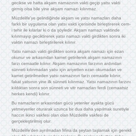
gecikse ve hatta akşam namazının vakti geçip yatsı vakti
girmiş olsa bile yine akşam namazı kılınmaz.
Müzdelife’ye gelindiğinde akşam ve yatsı namazları daha
farklı bir uygulama olan yatsı vakti içerisinde birleştirerek cem-
i tehir ile kılarlar ki o da şöyledir. Akşam namazı vaktinde
kılınmayıp geciktirerek yatsı namazı vakti girdikten sonra iki
vaktin namazı birleştirilerek kılınır.
Yatsı namazı vakti girdikten sonra akşam namazı için ezan
okunur ve arkasından kamet getirilerek akşam namazının
farzı cemaatle kılınır. Akşam namazının farzının ardından
sünneti kılınmadan yatsı için ariyetten ezan okumadan ve
kamet getirilmeden yatsı namazının farzı cemaatle kılınır,
fakat yatsının yine ilk sünneti kılınmaz. Yatsı namazının farzını
kıldıktan sonra son sünneti ve vitr namazları ferdi (cemaatsiz
herkes kendi) kılınır.
Bu namazların arkasından gücü yetenler ayakta gücü
yetmeyenler oturarak uzunca bir dua daha yapılmak suretiyle
haccın ikinci vakfesi olan olan Müzdelife vakfesi de
gerçekleştirilmiş olur.
Müzdelife’den ayrılmadan Mina’da şeytan taşlamak için gerekli