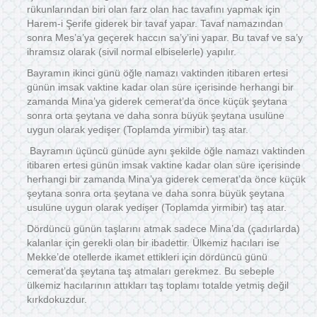
rükunlarından biri olan farz olan hac tavafını yapmak için
Harem-i Şerife giderek bir tavaf yapar. Tavaf namazından
sonra Mes’a’ya geçerek haccın sa’y’ini yapar. Bu tavaf ve sa’y
ihramsız olarak (sivil normal elbiselerle) yapılır.
Bayramın ikinci günü öğle namazı vaktinden itibaren ertesi
günün imsak vaktine kadar olan süre içerisinde herhangi bir
zamanda Mina’ya giderek cemerat’da önce küçük şeytana
sonra orta şeytana ve daha sonra büyük şeytana usulüne
uygun olarak yedişer (Toplamda yirmibir) taş atar.
Bayramın üçüncü günüde aynı şekilde öğle namazı vaktinden
itibaren ertesi günün imsak vaktine kadar olan süre içerisinde
herhangi bir zamanda Mina’ya giderek cemerat’da önce küçük
şeytana sonra orta şeytana ve daha sonra büyük şeytana
usulüne uygun olarak yedişer (Toplamda yirmibir) taş atar.
Dördüncü günün taşlarını atmak sadece Mina’da (çadırlarda)
kalanlar için gerekli olan bir ibadettir. Ülkemiz hacıları ise
Mekke’de otellerde ikamet ettikleri için dördüncü günü
cemerat’da şeytana taş atmaları gerekmez. Bu sebeple
ülkemiz hacılarının attıkları taş toplamı totalde yetmiş değil
kırkdokuzdur.