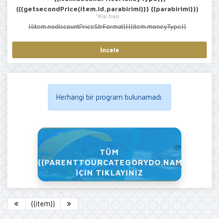
({{getsecondPrice(item.id,parabirimi)}} {{parabirimi}})
*Kişi başı
{{item.nodiscountPriceStrFormat}}{{item.moneyType}}
İncele
Herhangi bir program bulunamadı.
TÜM
{{PARENTTOURCATEGORYDO.NAME}}PROG
İÇIN TIKLAYINIZ
{{item}}