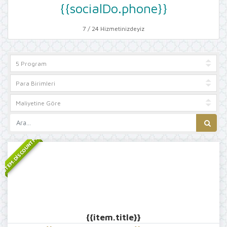
{{socialDo.phone}}
7 / 24 Hizmetinizdeyiz
{{ITEM.DISCOUNTMESSAGE}}
{{item.title}}