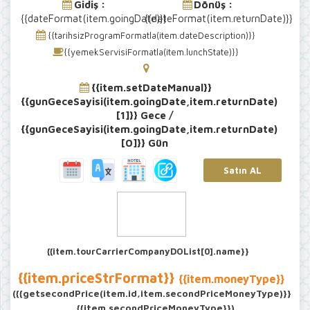
Gidiş :
Dönüş :
{{dateFormat(item.goingDate)}}
{{dateFormat(item.returnDate)}}
{{tarihsizProgramFormatla(item.dateDescription)}}
{{yemekServisiFormatla(item.lunchState)}}
{{item.setDateManual}}
{{gunGeceSayisi(item.goingDate,item.returnDate)
[1]}} Gece /
{{gunGeceSayisi(item.goingDate,item.returnDate)
[0]}} Gün
Satın AL
{{item.tourCarrierCompanyDOList[0].name}}
{{item.priceStrFormat}}
{{item.moneyType}}
({{getsecondPrice(item.id,item.secondPriceMoneyType)}}
{{item.secondPriceMoneyType}})