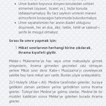
Umre ibadeti boyunca dünyevi konulardan sohbet
etmemeli (siyaset, ticaret vs.), hiçbir konuda
iddialaşmamalıyız. Bu tarz şeylerin umrenin manevi
atmosferini bozacağını hatırımızda bulundurmalıyız.
Umre seyahatimizin her anının ibadet olduğunu
düşünerek, her an dua, zikir, tekbir, tehlil ve salavat-ı
şerife ile meşgul olmalıyız.
Sırası ile umre yapmak için;
Mikat sınırlarının herhangi birine çıkılarak,
ihrama kıyafeti giyilir.
Mekke-i Mükerreme’ye hac veya umre maksadıyla girmek
isteyenlerin, ihrama girmeden geçmeleri caiz olmayan
yerlere Mikat sınırı denir. Kabe-i Muazzama’yı çevreleyecek
şekilde beş tane mikat yeri vardır. Bunları şöyle sıralayabiliriz.
Zü’l-Huleyfe (Abar-ı Ali): Medine tarafından gelenler, buraya
geldikleri zaman şartlarını yerine getirdikten sonra ihrama
girerler. Türkiye’den Medine’ye gelmiş olanlar, Medine’de bir
müddet kaldıktan sonra Mekke’ye giderken burada ihrama
girerler.