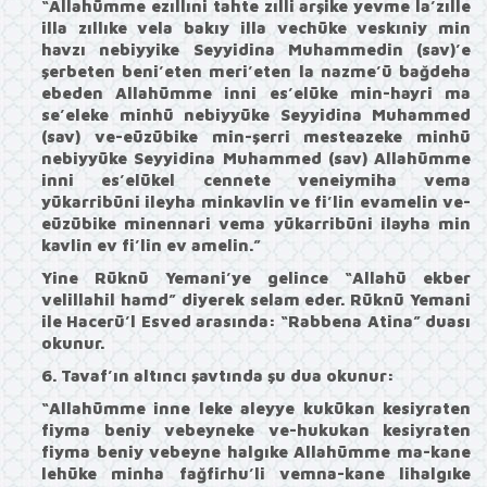
“Allahümme ezıllıni tahte zılli arşike yevme la’zılle
illa zıllıke vela bakıy illa vechüke veskıniy min
havzı nebiyyike Seyyidina Muhammedin (sav)’e
şerbeten beni’eten meri’eten la nazme’ü bağdeha
ebeden Allahümme inni es’elüke min-hayri ma
se’eleke minhü nebiyyüke Seyyidina Muhammed
(sav) ve-eüzübike min-şerri mesteazeke minhü
nebiyyüke Seyyidina Muhammed (sav) Allahümme
inni es’elükel cennete veneiymiha vema
yükarribüni ileyha minkavlin ve fi’lin evamelin ve-
eüzübike minennari vema yükarribüni ilayha min
kavlin ev fi’lin ev amelin.”
Yine Rüknü Yemani’ye gelince
“Allahü ekber
velillahil hamd”
diyerek selam eder. Rüknü Yemani
ile Hacerü’l Esved arasında:
“Rabbena Atina”
duası
okunur.
6. Tavaf’ın altıncı şavtında şu dua okunur:
“Allahümme inne leke aleyye kukükan kesiyraten
fiyma beniy vebeyneke ve-hukukan kesiyraten
fiyma beniy vebeyne halgıke Allahümme ma-kane
lehüke minha fağfirhu’li vemna-kane lihalgıke